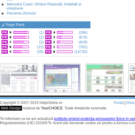
Manualul Casei: Ghiduri Reparații, Instalații și
intreținere
Parcarea Zborului
Page Rank
(1)
(296)
(2)
(670)
(2)
(829)
(15)
(762)
(56)
(16735)
Copyright © 2007-2010 HelpOnline.ro
Portal
|
Dire
Web Design
realizat de
YourCHOICE
. Toate drepturile rezervate.
Te informam ca ne-am actualizat
politicile privind protectia persoanelor fizice in c
Regulamentului (UE) 2016/679. Acest site foloseste cookie-uri pentru a furniza o 