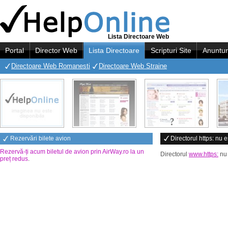
Lista Directoare Web
Portal
Director Web
Lista Directoare
Scripturi Site
Anuntur
Directoare Web Romanesti
Directoare Web Straine
Rezervări bilete avion
Directorul https: nu e
Rezervă-ți acum biletul de avion prin AirWay.ro la un
Directorul
www.https:
nu 
preț redus
.