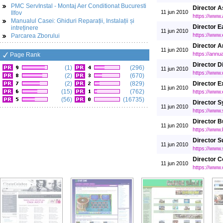
PMC ServInstal - Montaj Aer Conditionat Bucuresti
Director 
11 jun 2010
Ilfov
https://www
Manualul Casei: Ghiduri Reparații, Instalații și
Director E
intreținere
11 jun 2010
https://www
Parcarea Zborului
Director A
11 jun 2010
https://annua
Page Rank
Director D
(1)
(296)
11 jun 2010
https://www.d
(2)
(670)
(2)
(829)
Director 
11 jun 2010
(15)
(762)
https://www
(56)
(16735)
Director S
11 jun 2010
https://www
Director B
11 jun 2010
https://www
Director S
11 jun 2010
https://www.
Director C
11 jun 2010
https://www.