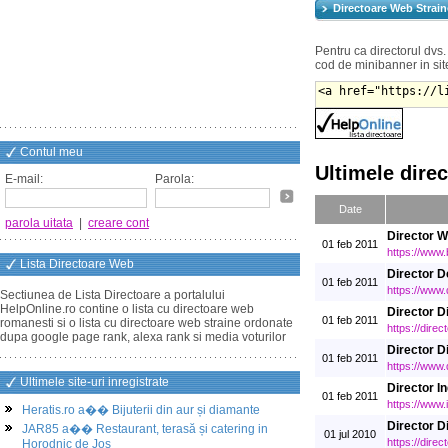
Directoare Web Strain
Pentru ca directorul dvs. 
cod de minibanner in sit
Contul meu
Ultimele dire
E-mail:
Parola:
Date
parola uitata
|
creare cont
Director 
01 feb 2011
https://www.
Lista Directoare Web
Director
01 feb 2011
https://ww
Sectiunea de Lista Directoare a portalului
HelpOnline.ro contine o lista cu directoare web
Director D
01 feb 2011
romanesti si o lista cu directoare web straine ordonate
https://dire
dupa google page rank, alexa rank si media voturilor
Director 
01 feb 2011
https://www.
Ultimele site-uri inregistrate
Director I
01 feb 2011
https://www.
Heratis.ro a�� Bijuterii din aur și diamante
Director D
JAR85 a�� Restaurant, terasă și catering in
01 jul 2010
https://direc
Horodnic de Jos