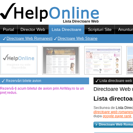
Lista Directoare Web
Portal
Director Web
Lista Directoare
Scripturi Site
Anuntur
Directoare Web Romanesti
Directoare Web Straine
Rezervări bilete avion
Lista directoare web
Directoare Web r
Rezervă-ți acum biletul de avion prin AirWay.ro la un
preț redus
.
Lista directoa
Sectiunea de
Lista Dire
directoare web romanest
dupa
google page rank
,
Directoare Web Roma