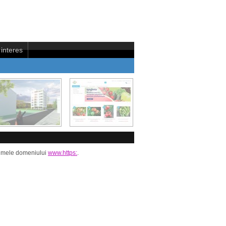
interes
i numele domeniului
www.https:
.