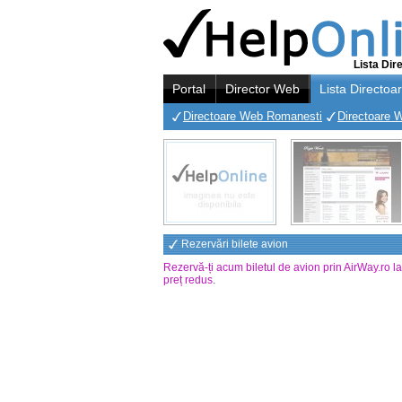
Lista Dir
Portal
Director Web
Lista Directoa
Directoare Web Romanesti
Directoare 
Rezervări bilete avion
Rezervă-ți acum biletul de avion prin AirWay.ro l
preț redus
.