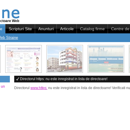
ectoare Web
re
Scripturi Site
Anunturi
Articole
Catalog firme
Centre de 
Web Straine
Directorul https: nu este inregistrat in lista de directoare!
a un
Directorul
www.https:
nu este inregistrat in lista de directoarre! Verificat