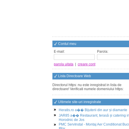
Contul meu
E-mail:
Parola:
parola uitata
|
creare cont
Lista Directoare Web
Directorul https: nu este inregistrat in lista de
directoare! Verificati numele domeniului https:
Ultimele site-uri inregistrate
Heratis.ro a�� Bijuterii din aur și diamante
JAR85 a�� Restaurant, terasă și catering i
Horodnic de Jos
PMC ServInstal - Montaj Aer Conditionat Buc
Ilfov