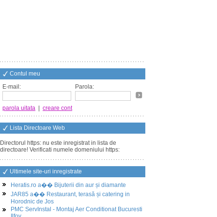
Contul meu
E-mail:
Parola:
parola uitata
|
creare cont
Lista Directoare Web
Directorul https: nu este inregistrat in lista de
directoare! Verificati numele domeniului https:
Ultimele site-uri inregistrate
Heratis.ro a�� Bijuterii din aur și diamante
JAR85 a�� Restaurant, terasă și catering in
Horodnic de Jos
PMC ServInstal - Montaj Aer Conditionat Bucuresti
Ilfov