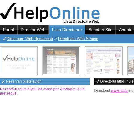
Lista Directoare Web
Portal
Director Web
Lista Directoare
Scripturi Site
Anuntur
Directoare Web Romanesti
Directoare Web Straine
Rezervări bilete avion
Directorul https: nu e
Rezervă-ți acum biletul de avion prin AirWay.ro la un
Directorul
www.https:
nu 
preț redus
.