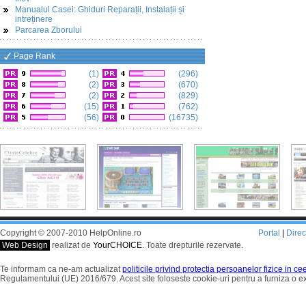
Manualul Casei: Ghiduri Reparații, Instalații și
intreținere
Parcarea Zborului
Page Rank
(1)
(296)
(2)
(670)
(2)
(829)
(15)
(762)
(56)
(16735)
Copyright © 2007-2010 HelpOnline.ro
Portal
|
Dire
Web Design
realizat de
YourCHOICE
. Toate drepturile rezervate.
Te informam ca ne-am actualizat
politicile privind protectia persoanelor fizice in c
Regulamentului (UE) 2016/679. Acest site foloseste cookie-uri pentru a furniza o 