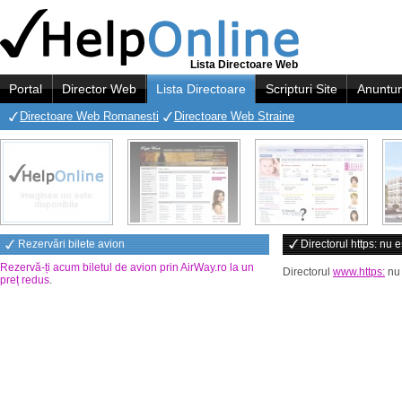
Lista Directoare Web
Portal
Director Web
Lista Directoare
Scripturi Site
Anuntur
Directoare Web Romanesti
Directoare Web Straine
Rezervări bilete avion
Directorul https: nu e
Rezervă-ți acum biletul de avion prin AirWay.ro la un
Directorul
www.https:
nu 
preț redus
.