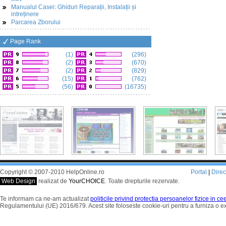
Manualul Casei: Ghiduri Reparații, Instalații și
intreținere
Parcarea Zborului
Page Rank
(1)
(296)
(2)
(670)
(2)
(829)
(15)
(762)
(56)
(16735)
Copyright © 2007-2010 HelpOnline.ro
Portal
|
Dire
Web Design
realizat de
YourCHOICE
. Toate drepturile rezervate.
Te informam ca ne-am actualizat
politicile privind protectia persoanelor fizice in c
Regulamentului (UE) 2016/679. Acest site foloseste cookie-uri pentru a furniza o 