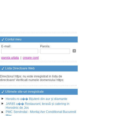
Contul meu
E-mail:
Parola:
parola uitata
|
creare cont
Lista Directoare Web
Directorul https: nu este inregistrat in lista de
directoare! Verificati numele domeniului https:
Ultimele site-uri inregistrate
Heratis.ro a�� Bijuterii din aur și diamante
JAR85 a�� Restaurant, terasă și catering in
Horodnic de Jos
PMC ServInstal - Montaj Aer Conditionat Bucuresti
Ilfov