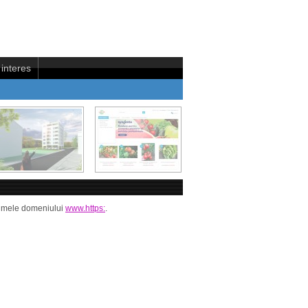
interes
i numele domeniului
www.https:
.