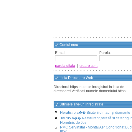
Contul meu
E-mail:
Parola:
parola uitata
|
creare cont
Lista Directoare Web
Directorul https: nu este inregistrat in lista de
directoare! Verificati numele domeniului https:
Ultimele site-uri inregistrate
Heratis.ro a�� Bijuterii din aur și diamante
JAR85 a�� Restaurant, terasă și catering i
Horodnic de Jos
PMC ServInstal - Montaj Aer Conditionat Buc
Ilfov