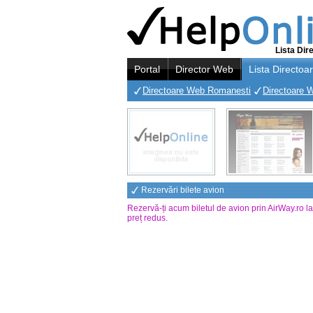
Lista Dir
Portal
Director Web
Lista Directoa
Directoare Web Romanesti
Directoare 
Rezervări bilete avion
Rezervă-ți acum biletul de avion prin AirWay.ro l
preț redus
.