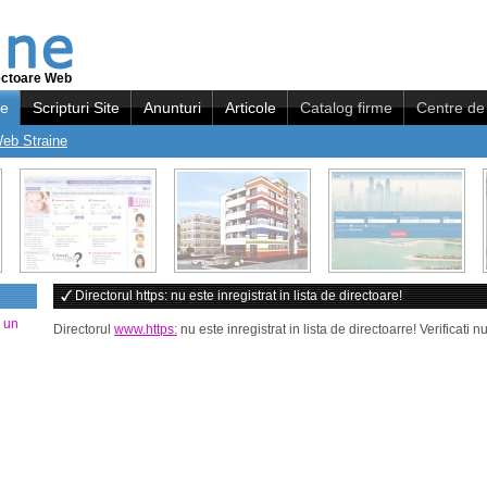
ectoare Web
re
Scripturi Site
Anunturi
Articole
Catalog firme
Centre de 
Web Straine
Directorul https: nu este inregistrat in lista de directoare!
a un
Directorul
www.https:
nu este inregistrat in lista de directoarre! Verificat