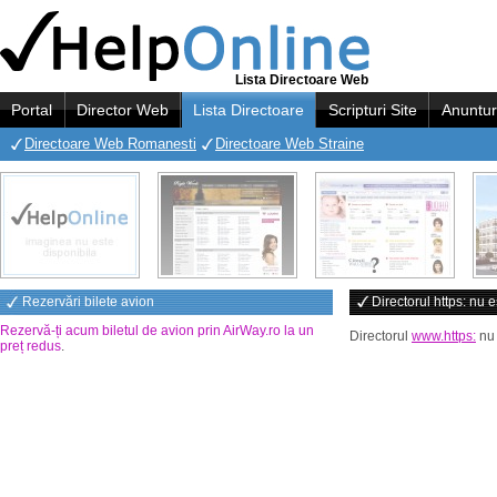
Lista Directoare Web
Portal
Director Web
Lista Directoare
Scripturi Site
Anuntur
Directoare Web Romanesti
Directoare Web Straine
Rezervări bilete avion
Directorul https: nu e
Rezervă-ți acum biletul de avion prin AirWay.ro la un
Directorul
www.https:
nu 
preț redus
.