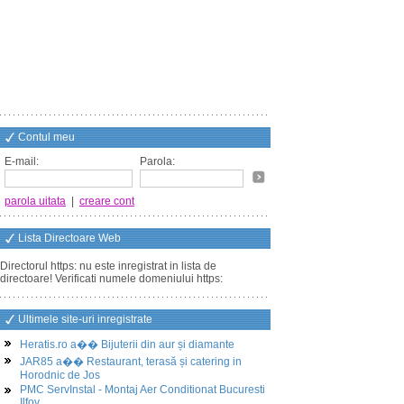
Contul meu
E-mail:
Parola:
parola uitata
|
creare cont
Lista Directoare Web
Directorul https: nu este inregistrat in lista de
directoare! Verificati numele domeniului https:
Ultimele site-uri inregistrate
Heratis.ro a�� Bijuterii din aur și diamante
JAR85 a�� Restaurant, terasă și catering in
Horodnic de Jos
PMC ServInstal - Montaj Aer Conditionat Bucuresti
Ilfov