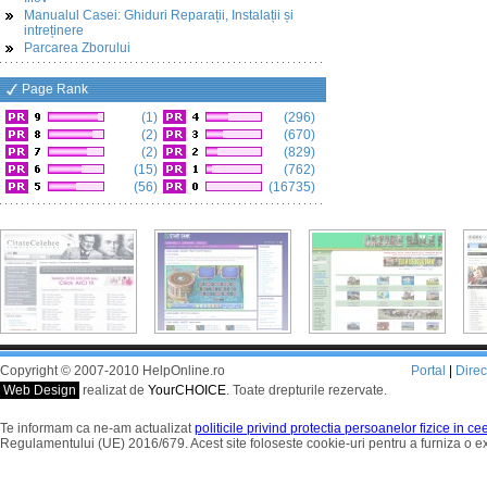
Manualul Casei: Ghiduri Reparații, Instalații și
intreținere
Parcarea Zborului
Page Rank
(1)
(296)
(2)
(670)
(2)
(829)
(15)
(762)
(56)
(16735)
Copyright © 2007-2010 HelpOnline.ro
Portal
|
Dire
Web Design
realizat de
YourCHOICE
. Toate drepturile rezervate.
Te informam ca ne-am actualizat
politicile privind protectia persoanelor fizice in c
Regulamentului (UE) 2016/679. Acest site foloseste cookie-uri pentru a furniza o 