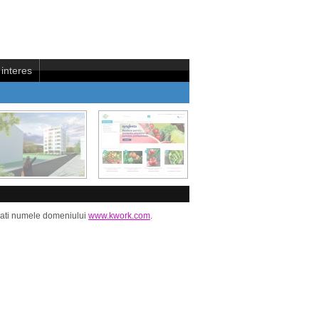
interes
ficati numele domeniului
www.kwork.com
.