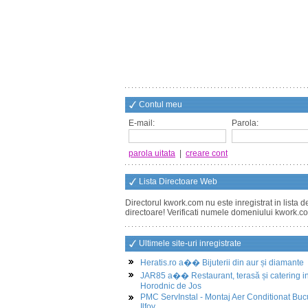
Contul meu
E-mail:
Parola:
parola uitata
|
creare cont
Lista Directoare Web
Directorul kwork.com nu este inregistrat in lista d
directoare! Verificati numele domeniului kwork.c
Ultimele site-uri inregistrate
Heratis.ro a�� Bijuterii din aur și diamante
JAR85 a�� Restaurant, terasă și catering i
Horodnic de Jos
PMC ServInstal - Montaj Aer Conditionat Buc
Ilfov