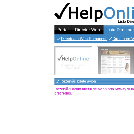
Lista Dir
Portal
Director Web
Lista Directoa
Directoare Web Romanesti
Directoare 
Rezervări bilete avion
Rezervă-ți acum biletul de avion prin AirWay.ro l
preț redus
.