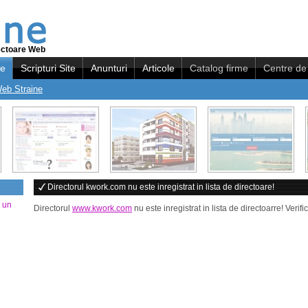
ectoare Web
re
Scripturi Site
Anunturi
Articole
Catalog firme
Centre de 
Web Straine
Directorul kwork.com nu este inregistrat in lista de directoare!
a un
Directorul
www.kwork.com
nu este inregistrat in lista de directoarre! Veri